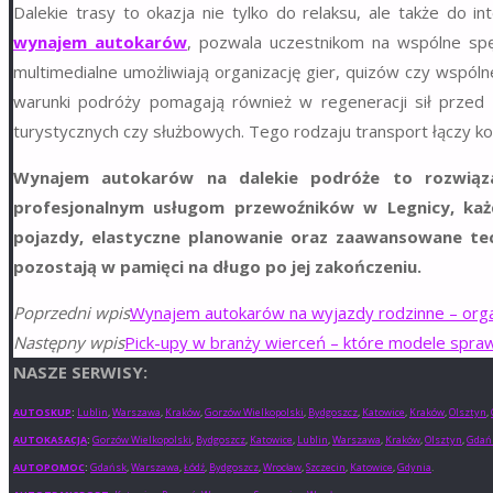
Dalekie trasy to okazja nie tylko do relaksu, ale także do i
wynajem autokarów
, pozwala uczestnikom na wspólne s
multimedialne umożliwiają organizację gier, quizów czy wspól
warunki podróży pomagają również w regeneracji sił przed
turystycznych czy służbowych. Tego rodzaju transport łączy k
Wynajem autokarów na dalekie podróże to rozwiąza
profesjonalnym usługom przewoźników w Legnicy, każd
pojazdy, elastyczne planowanie oraz zaawansowane te
pozostają w pamięci na długo po jej zakończeniu.
Poprzedni wpis
Wynajem autokarów na wyjazdy rodzinne – orga
Następny wpis
Pick-upy w branży wierceń – które modele sprawd
NASZE SERWISY:
AUTOSKUP
:
Lublin
,
Warszawa
,
Kraków
,
Gorzów Wielkopolski
,
Bydgoszcz
,
Katowice
,
Kraków
,
Olsztyn
,
AUTOKASACJA
:
Gorzów Wielkopolski
,
Bydgoszcz
,
Katowice
,
Lublin
,
Warszawa
,
Kraków
,
Olsztyn
,
Gdań
AUTOPOMOC
:
Gdańsk
,
Warszawa
,
Łódź
,
Bydgoszcz
,
Wrocław
,
Szczecin
,
Katowice
,
Gdynia
.