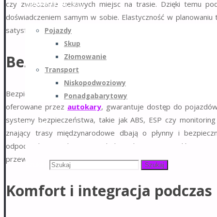
Kontakty do firm
czy zwiedzanie ciekawych miejsc na trasie. Dzięki temu pod
doświadczeniem samym w sobie. Elastyczność w planowaniu t
satysfakcję z wyjazdu.
Pojazdy
Skup
Bezpieczeństwo na dalekich 
Złomowanie
Transport
Niskopodwoziowy
Bezpieczeństwo pasażerów jest priorytetem, szczególnie
Ponadgabarytowy
oferowane przez
autokary
, gwarantuje dostęp do pojazdów
systemy bezpieczeństwa, takie jak ABS, ESP czy monitorin
Szukaj
znający trasy międzynarodowe dbają o płynny i bezpieczn
odpoczynku. Regularne przeglądy techniczne pojazdów oraz
przewozu na dalekich trasach.
Szukaj:
Szukaj
Komfort i integracja podczas