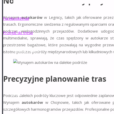
Nowoczesne autokary przysto
Wynajem
autokarów
w Legnicy, takich jak oferowane prze
Facebook
Email
trasach. Ergonomiczne siedzenia z regulowanymi oparciami o
podczas wielogodzinnych przejazdów. Dodatkowe udogodni
Przejdź do treści
multimedialne, sprawiają, że czas spędzony w autokarze s
przestrzenie bagażowe, które pozwalają na wygodne przewoż
Strona główna
istotne podczas podróży międzynarodowych lub kilkudniowych 
Współpraca
Precyzyjne planowanie tras
Blog
Podczas dalekich podróży kluczowe jest odpowiednie zaplanow
Wynajem
autokarów
w Chojnowie, takich jak oferowane
szczegółowych harmonogramów przejazdów. Profesjonalne podej