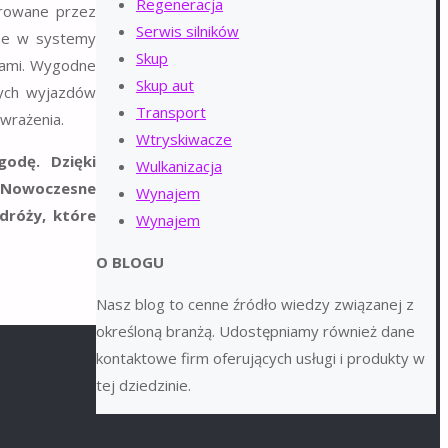
Regeneracja
erowane przez
Serwis silników
one w systemy
Skup
erami. Wygodne
Skup aut
nych wyjazdów
Transport
wrażenia.
Wtryskiwacze
odę. Dzięki
Wulkanizacja
. Nowoczesne
Wynajem
dróży, które
Wynajem
O BLOGU
Nasz blog to cenne źródło wiedzy związanej z
określoną branżą. Udostępniamy również dane
kontaktowe firm oferujących usługi i produkty w
tej dziedzinie.