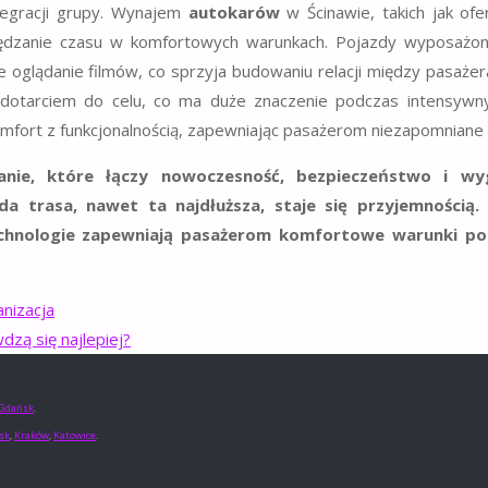
ntegracji grupy. Wynajem
autokarów
w Ścinawie, takich jak of
pędzanie czasu w komfortowych warunkach. Pojazdy wyposaż
ne oglądanie filmów, co sprzyja budowaniu relacji między pasaż
 dotarciem do celu, co ma duże znaczenie podczas intensyw
omfort z funkcjonalnością, zapewniając pasażerom niezapomniane 
nie, które łączy nowoczesność, bezpieczeństwo i wyg
a trasa, nawet ta najdłuższa, staje się przyjemnością
chnologie zapewniają pasażerom komfortowe warunki po
nizacja
zą się najlepiej?
Gdańsk
.
sk
,
Kraków
,
Katowice
.