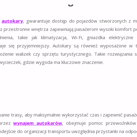
sowane do długich tras
z
autokary
, gwarantuje dostęp do pojazdów stworzonych z my
raz przestronne wnętrza zapewniają pasażerom wysoki komfort p
enia, takie jak klimatyzacja, Wi-Fi, gniazdka elektryczn
taje się przyjemniejszy. Autokary są również wyposażone w t
enie walizek czy sprzętu turystycznego. Takie rozwiązania s
wycieczek, gdzie wygoda ma kluczowe znaczenie.
anie trasy, aby maksymalnie wykorzystać czas i zapewnić pasa
 przez
wynajem autokarów
, obejmuje pomoc przewoźników
ście do organizacji transportu uwzględnia przystanki na odpoc