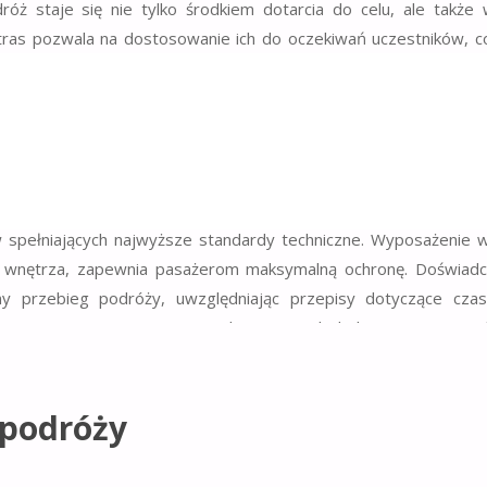
róż staje się nie tylko środkiem dotarcia do celu, ale także
ras pozwala na dostosowanie ich do oczekiwań uczestników, co
trasach
 podczas długich podróży. Wynajem
autokarów
w Chocianowi
 spełniających najwyższe standardy techniczne. Wyposażenie
g wnętrza, zapewnia pasażerom maksymalną ochronę. Doświadc
y przebieg podróży, uwzględniając przepisy dotyczące cza
 przestrzeganie rygorystycznych norm to dodatkowe gwarancje
 podróży