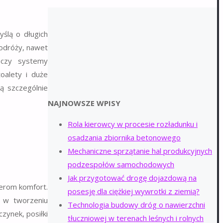
ślą o długich
odróży, nawet
e czy systemy
oalety i duże
ą szczególnie
NAJNOWSZE WPISY
Rola kierowcy w procesie rozładunku i
osadzania zbiornika betonowego
Mechaniczne sprzątanie hal produkcyjnych
podzespołów samochodowych
Jak przygotować drogę dojazdową na
żerom komfort.
posesję dla ciężkiej wywrotki z ziemią?
 w tworzeniu
Technologia budowy dróg o nawierzchni
zynek, posiłki
tłuczniowej w terenach leśnych i rolnych