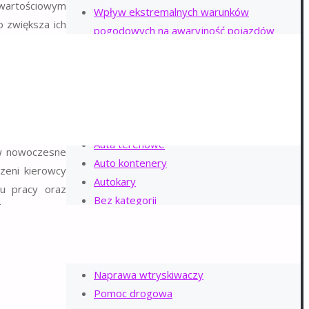
 wartościowym
Wpływ ekstremalnych warunków
 zwiększa ich
pogodowych na awaryjność pojazdów
KATEGORIE WPISÓW
Auta ciężarowe
Auta elektryczne
Auta osobowe
e, takich jak
Auta terenowe
 w nowoczesne
Auto kontenery
zeni kierowcy
Autokary
su pracy oraz
Bez kategorii
 bezpiecznego
Holowanie
Klimatyzacja
Konserwacja
Naprawa wtryskiwaczy
Pomoc drogowa