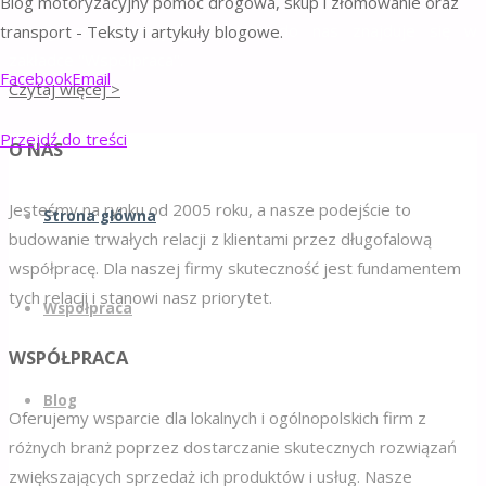
rozwiązania marketingowe są dostosowane do specyfiki
Blog motoryzacyjny pomoc drogowa, skup i złomowanie oraz
branży motoryzacyjnej. Kontakt do nas znajduje się w
transport - Teksty i artykuły blogowe.
zakładce "Współpraca".
Facebook
Email
Czytaj więcej >
Przejdź do treści
O NAS
Jesteśmy na rynku od 2005 roku, a nasze podejście to
Strona główna
budowanie trwałych relacji z klientami przez długofalową
współpracę. Dla naszej firmy skuteczność jest fundamentem
tych relacji i stanowi nasz priorytet.
Współpraca
WSPÓŁPRACA
Blog
Oferujemy wsparcie dla lokalnych i ogólnopolskich firm z
różnych branż poprzez dostarczanie skutecznych rozwiązań
zwiększających sprzedaż ich produktów i usług. Nasze