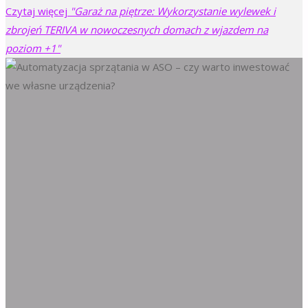
Czytaj więcej
"Garaż na piętrze: Wykorzystanie wylewek i
zbrojeń TERIVA w nowoczesnych domach z wjazdem na
poziom +1"