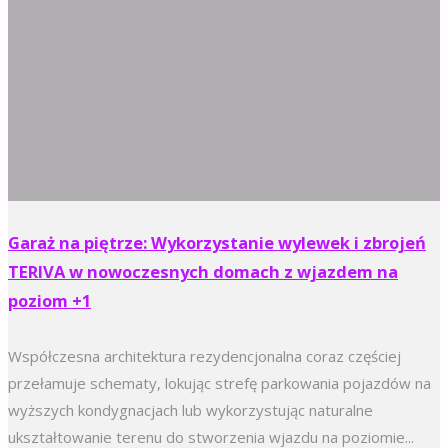
Garaż na piętrze: Wykorzystanie wylewek i zbrojeń
TERIVA w nowoczesnych domach z wjazdem na
poziom +1
Współczesna architektura rezydencjonalna coraz częściej
przełamuje schematy, lokując strefę parkowania pojazdów na
wyższych kondygnacjach lub wykorzystując naturalne
ukształtowanie terenu do stworzenia wjazdu na poziomie...