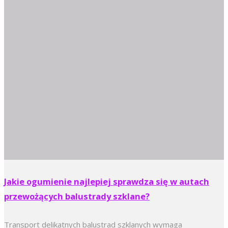
Jakie ogumienie najlepiej sprawdza się w autach
przewożących balustrady szklane?
Transport delikatnych balustrad szklanych wymaga