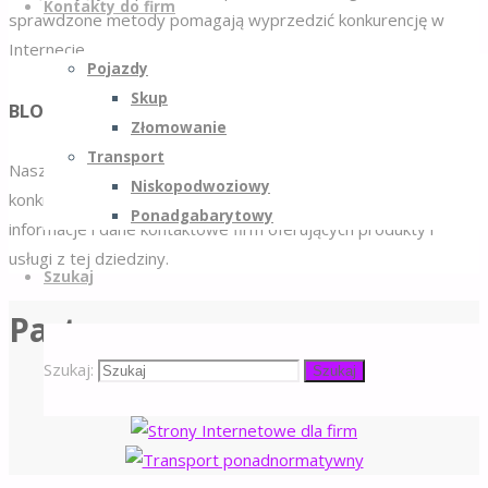
Kontakty do firm
sprawdzone metody pomagają wyprzedzić konkurencję w
Internecie.
Pojazdy
Skup
BLOG
Złomowanie
Transport
Nasz blog to cenne źródło wiedzy dla zainteresowanych
Niskopodwoziowy
konkretną branżą. Znajdziesz u nas wartościowe artykuły oraz
Ponadgabarytowy
informacje i dane kontaktowe firm oferujących produkty i
usługi z tej dziedziny.
Szukaj
Partnerzy
Szukaj:
Szukaj