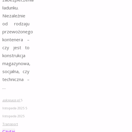
ładunku.
Niezależnie
od rodzaju
przewożonego
kontenera –
czy jest to
konstrukcja
magazynowa,
socjalna, czy
techniczna –
…
askspace.pl
5
listopada 2025
5
listopada 2025
Transport
Czytaj