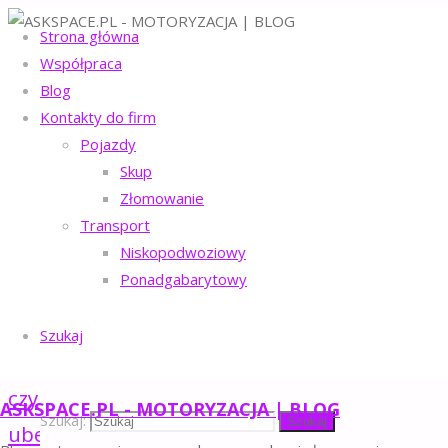
Strona główna
Współpraca
Szukaj
Blog
Szukaj
Kontakty do firm
Pojazdy
Skup
Złomowanie
Transport
Niskopodwoziowy
Ponadgabarytowy
Zatankowanie
niewłaściwego
Szukaj
paliwa –
czy
ASKSPACE.PL - MOTORYZACJA | BLOG
Szukaj:
Szukaj
ubezpieczyciel