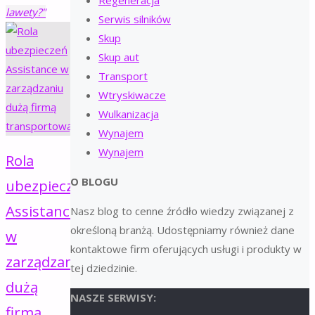
Regeneracja
lawety?"
Serwis silników
Skup
Skup aut
Transport
Wtryskiwacze
Wulkanizacja
Wynajem
Wynajem
Rola
O BLOGU
ubezpieczeń
Assistance
Nasz blog to cenne źródło wiedzy związanej z
określoną branżą. Udostępniamy również dane
w
kontaktowe firm oferujących usługi i produkty w
zarządzaniu
tej dziedzinie.
dużą
NASZE SERWISY:
firmą