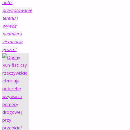
auto:
przygotowanie
terenu i
wywóz
nadmiaru
ziemi oraz
gruzu."