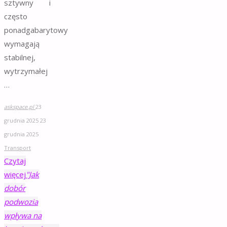
sztywny i
często
ponadgabarytowy
wymagają
stabilnej,
wytrzymałej
…
askspace.pl
23
grudnia 2025
23
grudnia 2025
Transport
Czytaj
więcej
"Jak
dobór
podwozia
wpływa na