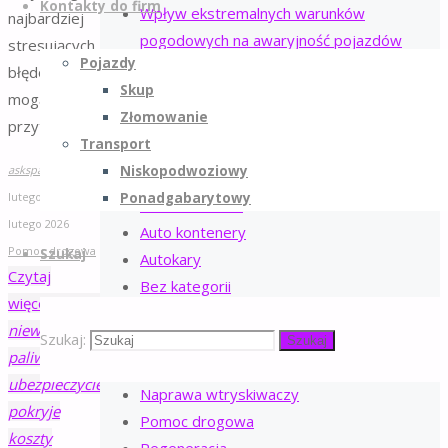
Kontakty do firm
Wpływ ekstremalnych warunków
najbardziej
pogodowych na awaryjność pojazdów
stresujących
Pojazdy
błędów, jakie
KATEGORIE WPISÓW
Skup
mogą
Złomowanie
Auta ciężarowe
przytrafić …
Transport
Auta elektryczne
askspace.pl
11
Niskopodwoziowy
Auta osobowe
lutego 2026
11
Ponadgabarytowy
Auta terenowe
lutego 2026
Auto kontenery
Pomoc drogowa
Szukaj
Autokary
Czytaj
Bez kategorii
więcej
"Zatankowanie
Holowanie
niewłaściwego
Szukaj:
Klimatyzacja
Szukaj
paliwa – czy
Konserwacja
ubezpieczyciel
Naprawa wtryskiwaczy
pokryje
Pomoc drogowa
koszty