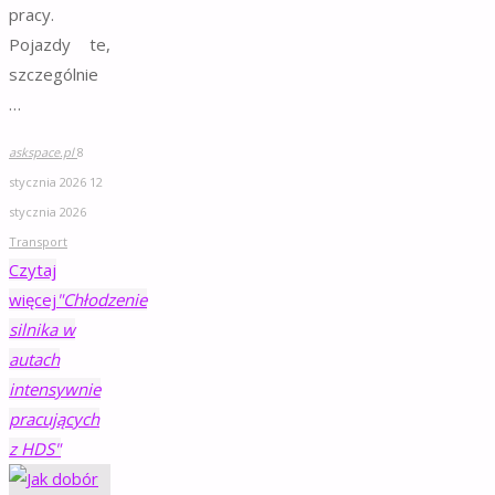
pracy.
Pojazdy te,
szczególnie
…
askspace.pl
8
stycznia 2026
12
stycznia 2026
Transport
Czytaj
więcej
"Chłodzenie
silnika w
autach
intensywnie
pracujących
z HDS"