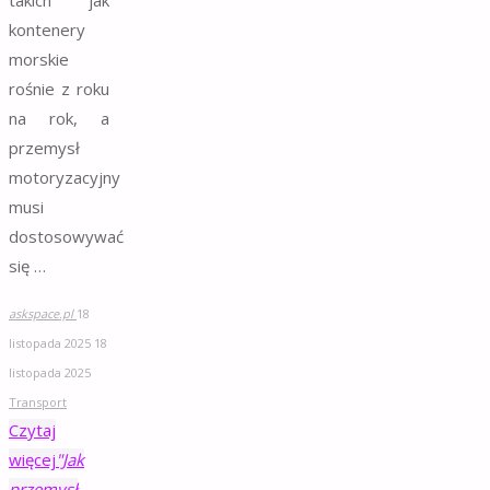
takich jak
kontenery
morskie
rośnie z roku
na rok, a
przemysł
motoryzacyjny
musi
dostosowywać
się …
askspace.pl
18
listopada 2025
18
listopada 2025
Transport
Czytaj
więcej
"Jak
przemysł