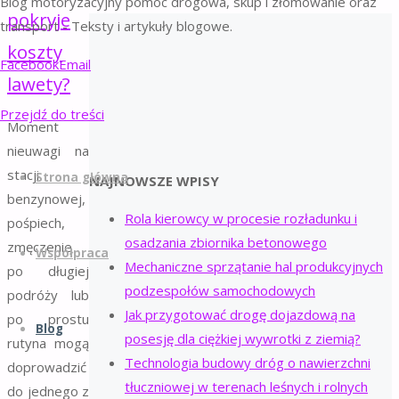
Blog motoryzacyjny pomoc drogowa, skup i złomowanie oraz
pokryje
transport - Teksty i artykuły blogowe.
koszty
Facebook
Email
lawety?
Przejdź do treści
Moment
nieuwagi na
stacji
Strona główna
NAJNOWSZE WPISY
benzynowej,
Rola kierowcy w procesie rozładunku i
pośpiech,
osadzania zbiornika betonowego
zmęczenie
Współpraca
Mechaniczne sprzątanie hal produkcyjnych
po długiej
podzespołów samochodowych
podróży lub
Jak przygotować drogę dojazdową na
po prostu
Blog
posesję dla ciężkiej wywrotki z ziemią?
rutyna mogą
Technologia budowy dróg o nawierzchni
doprowadzić
tłuczniowej w terenach leśnych i rolnych
do jednego z