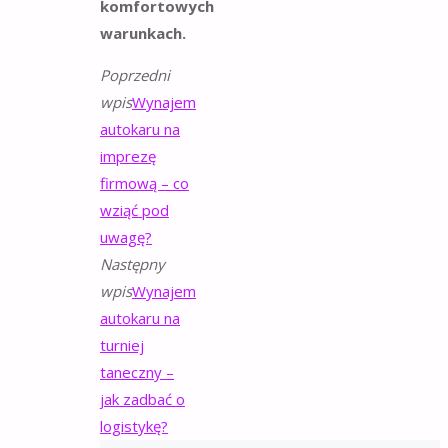
komfortowych
warunkach.
Poprzedni
wpis
Wynajem
autokaru na
imprezę
firmową – co
wziąć pod
uwagę?
Następny
wpis
Wynajem
autokaru na
turniej
taneczny –
jak zadbać o
logistykę?