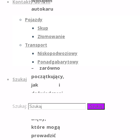
wynajem
Kontakty do firm
autokaru
wydaje się
Pojazdy
prostym i
Skup
intuicyjnym
Złomowanie
procesem,
Transport
w praktyce
Niskopodwoziowy
organizatorzy
Ponadgabarytowy
– zarówno
początkujący,
Szukaj
jak i
doświadczeni
– często
Szukaj:
Szukaj
popełniają
błędy,
które mogą
prowadzić