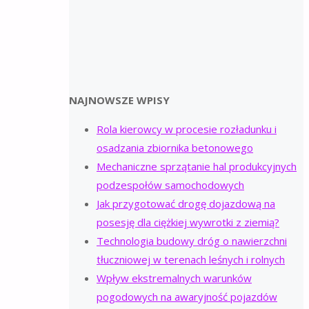
NAJNOWSZE WPISY
Rola kierowcy w procesie rozładunku i
osadzania zbiornika betonowego
Mechaniczne sprzątanie hal produkcyjnych
podzespołów samochodowych
Jak przygotować drogę dojazdową na
posesję dla ciężkiej wywrotki z ziemią?
Technologia budowy dróg o nawierzchni
tłuczniowej w terenach leśnych i rolnych
Wpływ ekstremalnych warunków
pogodowych na awaryjność pojazdów