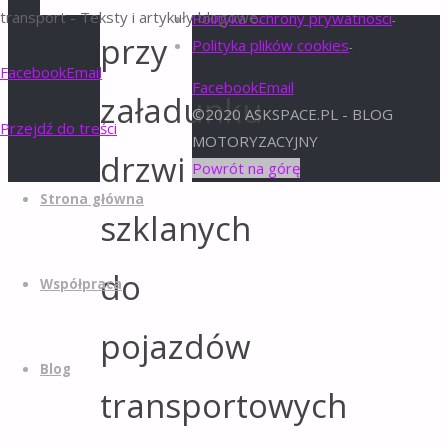
transport - Teksty i artykuły blogowe.
Polityka ochrony prywatności
-
przy
Polityka plików cookies
-
Facebook
Email
Facebook
Email
załadunku
©2020 ASKSPACE.PL - BLOG
Przejdź do treści
MOTORYZACYJNY
drzwi
Powrót na górę
Strona główna
szklanych
do
Współpraca
pojazdów
Blog
transportowych