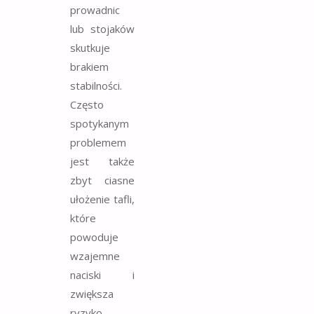
prowadnic
lub stojaków
skutkuje
brakiem
stabilności.
Często
spotykanym
problemem
jest także
zbyt ciasne
ułożenie tafli,
które
powoduje
wzajemne
naciski i
zwiększa
ryzyko