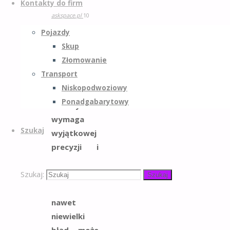
Kontakty do firm
askspace.pl
10
grudnia 2025
10
Pojazdy
grudnia 2025
Skup
Transport
Złomowanie
Transport
Załadunek
Niskopodwoziowy
konstrukcji
Ponadgabarytowy
szklanych
wymaga
Szukaj
wyjątkowej
precyzji i
świadomości
Szukaj:
zagrożeń,
Szukaj
ponieważ
nawet
niewielki
błąd może