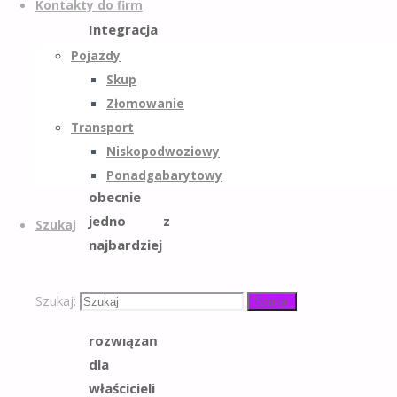
Kontakty do firm
Integracja
wallboxa z
Pojazdy
instalacją
Skup
fotowoltaiczną
Złomowanie
oraz
Transport
magazynem
Niskopodwoziowy
energii to
Ponadgabarytowy
obecnie
jedno z
Szukaj
najbardziej
kompleksowych
i
Szukaj:
Szukaj
efektywnych
rozwiązań
dla
właścicieli