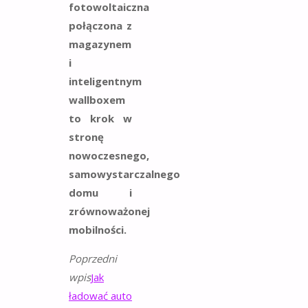
fotowoltaiczna
połączona z
magazynem
i
inteligentnym
wallboxem
to krok w
stronę
nowoczesnego,
samowystarczalnego
domu i
zrównoważonej
mobilności.
Poprzedni
wpis
Jak
ładować auto