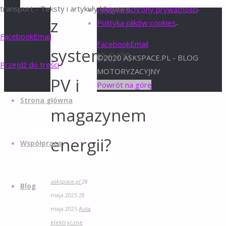
transport - Teksty i artykuły blogowe.
Polityka ochrony prywatności
-
z
Polityka plików cookies
-
Facebook
Email
Facebook
Email
systemem
©2020 ASKSPACE.PL - BLOG
Przejdź do treści
MOTORYZACYJNY
PV i
Powrót na górę
Strona główna
magazynem
energii?
Współpraca
askspace.pl
28
Blog
maja 2025
28
maja 2025
Auta
elektryczne