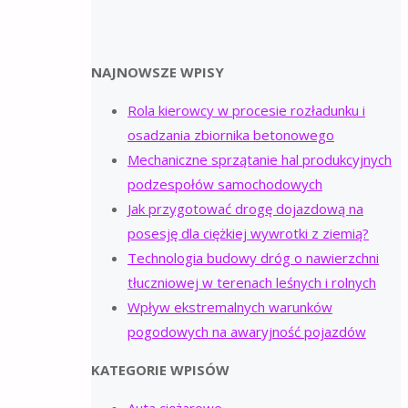
NAJNOWSZE WPISY
Rola kierowcy w procesie rozładunku i
osadzania zbiornika betonowego
Mechaniczne sprzątanie hal produkcyjnych
podzespołów samochodowych
Jak przygotować drogę dojazdową na
posesję dla ciężkiej wywrotki z ziemią?
Technologia budowy dróg o nawierzchni
tłuczniowej w terenach leśnych i rolnych
Wpływ ekstremalnych warunków
pogodowych na awaryjność pojazdów
KATEGORIE WPISÓW
Auta ciężarowe